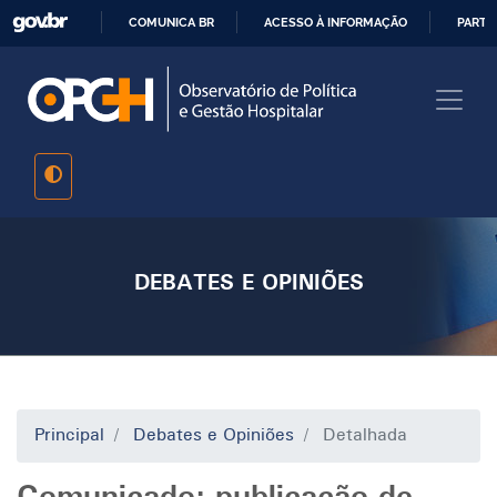
Pular
COMUNICA BR
ACESSO À INFORMAÇÃO
PARTI
para
IR
o
PARA
conteúdo
O
principal
CONTEÚDO
DEBATES E OPINIÕES
Principal
Debates e Opiniões
Detalhada