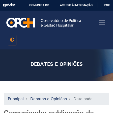
Pular
COMUNICA BR
ACESSO À INFORMAÇÃO
PARTI
para
IR
o
PARA
conteúdo
O
principal
CONTEÚDO
DEBATES E OPINIÕES
Principal
Debates e Opiniões
Detalhada