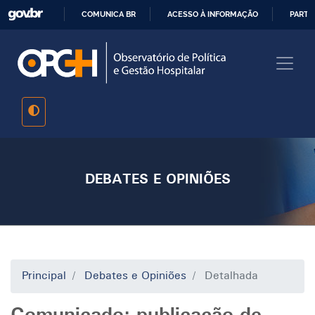
Pular
COMUNICA BR
ACESSO À INFORMAÇÃO
PARTI
para
IR
o
PARA
conteúdo
O
principal
CONTEÚDO
DEBATES E OPINIÕES
Principal
Debates e Opiniões
Detalhada