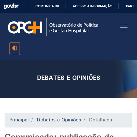
Pular
COMUNICA BR
ACESSO À INFORMAÇÃO
PARTI
para
IR
o
PARA
conteúdo
O
principal
CONTEÚDO
DEBATES E OPINIÕES
Principal
Debates e Opiniões
Detalhada