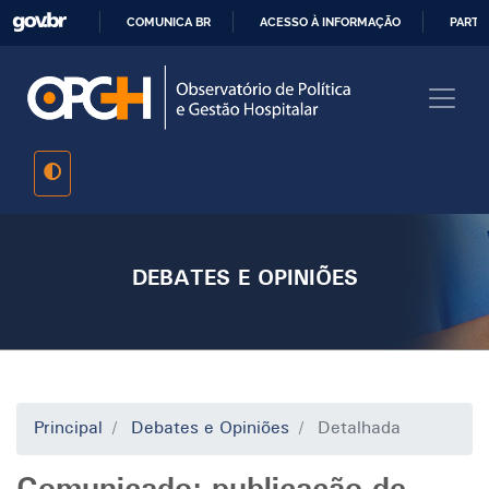
Pular
COMUNICA BR
ACESSO À INFORMAÇÃO
PARTI
para
IR
o
PARA
conteúdo
O
principal
CONTEÚDO
DEBATES E OPINIÕES
Principal
Debates e Opiniões
Detalhada