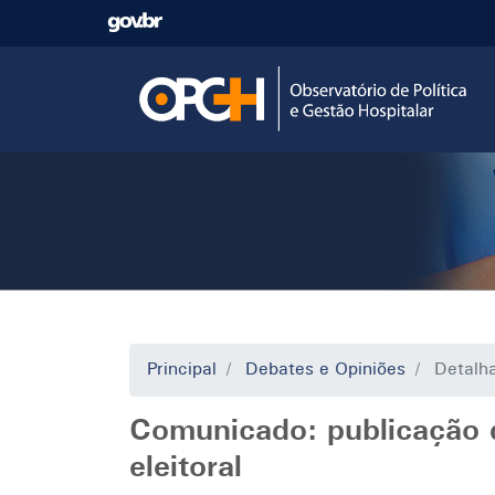
Pular
para
o
conteúdo
principal
Principal
Debates e Opiniões
Detalh
Comunicado: publicação d
eleitoral