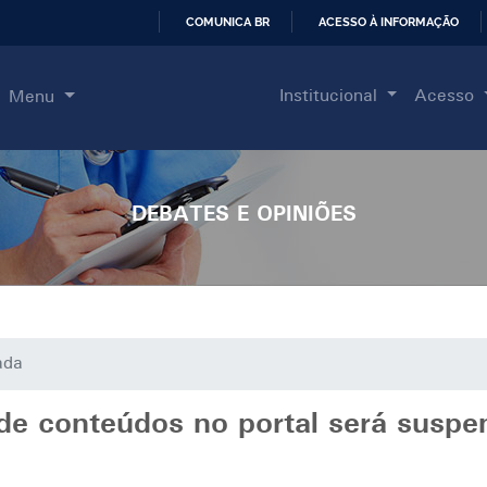
COMUNICA BR
ACESSO À INFORMAÇÃO
IR
PARA
Institucional
Acesso
Menu
O
CONTEÚDO
DEBATES E OPINIÕES
ada
e conteúdos no portal será suspe