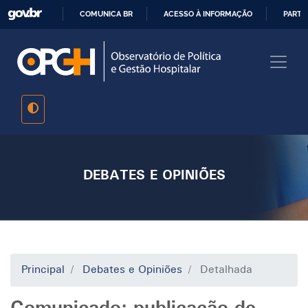
Pular
COMUNICA BR
ACESSO À INFORMAÇÃO
PARTI
para
IR
o
PARA
conteúdo
O
principal
CONTEÚDO
DEBATES E OPINIÕES
Principal
Debates e Opiniões
Detalhada