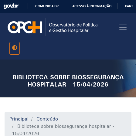
Pular
COMUNICA BR
ACESSO À INFORMAÇÃO
PARTI
para
IR
o
PARA
conteúdo
O
principal
CONTEÚDO
BIBLIOTECA SOBRE BIOSSEGURANÇA
HOSPITALAR - 15/04/2026
Principal
Conteúdo
Biblioteca sobre biossegurança hospitalar -
15/04/2026