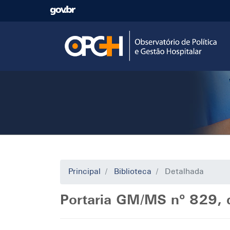
Pular
para
o
conteúdo
principal
Principal
Biblioteca
Detalhada
Portaria GM/MS nº 829, 