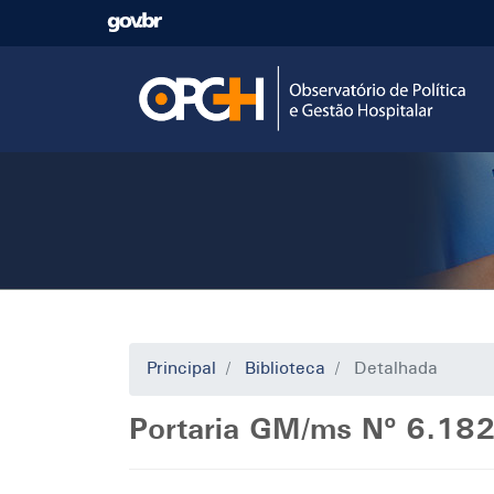
Pular
para
o
conteúdo
principal
Principal
Biblioteca
Detalhada
Portaria GM/ms Nº 6.18