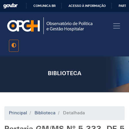
Pular
COMUNICA BR
ACESSO À INFORMAÇÃO
PARTI
para
IR
o
PARA
conteúdo
O
principal
CONTEÚDO
BIBLIOTECA
Principal
Biblioteca
Detalhada