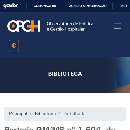
Pular
COMUNICA BR
ACESSO À INFORMAÇÃO
PARTI
para
IR
o
PARA
conteúdo
O
principal
CONTEÚDO
BIBLIOTECA
Principal
Biblioteca
Detalhada