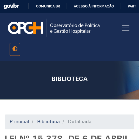
Pular
COMUNICA BR
ACESSO À INFORMAÇÃO
PARTI
para
IR
o
PARA
conteúdo
O
principal
CONTEÚDO
BIBLIOTECA
Principal
Biblioteca
Detalhada