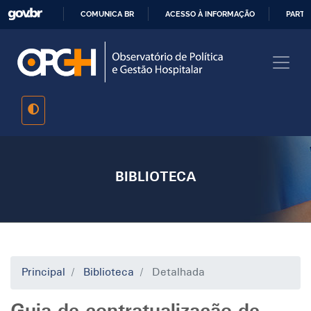
Pular
COMUNICA BR
ACESSO À INFORMAÇÃO
PARTI
para
IR
o
PARA
conteúdo
O
principal
CONTEÚDO
BIBLIOTECA
Principal
Biblioteca
Detalhada