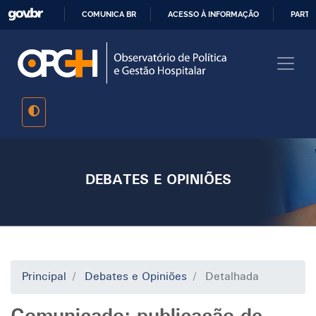
Pular
COMUNICA BR
ACESSO À INFORMAÇÃO
PARTI
para
IR
o
PARA
conteúdo
O
principal
CONTEÚDO
DEBATES E OPINIÕES
Principal
Debates e Opiniões
Detalhada