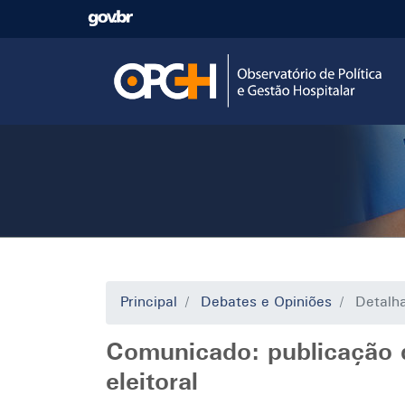
Pular
para
o
conteúdo
principal
Principal
Debates e Opiniões
Detalh
Comunicado: publicação d
eleitoral