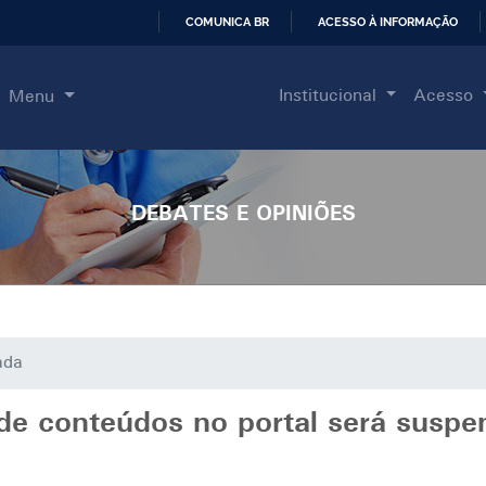
COMUNICA BR
ACESSO À INFORMAÇÃO
IR
PARA
Institucional
Acesso
Menu
O
CONTEÚDO
DEBATES E OPINIÕES
ada
e conteúdos no portal será suspe