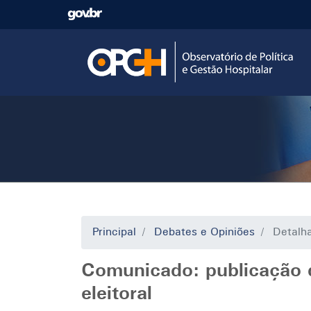
Pular
para
o
conteúdo
principal
Principal
Debates e Opiniões
Detalh
Comunicado: publicação d
eleitoral