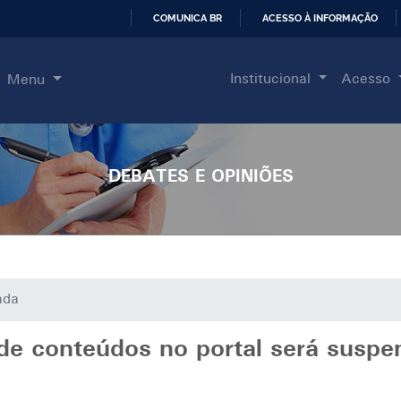
COMUNICA BR
ACESSO À INFORMAÇÃO
IR
PARA
Institucional
Acesso
Menu
O
CONTEÚDO
DEBATES E OPINIÕES
ada
e conteúdos no portal será suspe